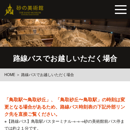
路線バスでお越しいただく場合
HOME
＞
路線バスでお越しいただく場合
「鳥取駅〜鳥取砂丘」、「鳥取砂丘〜鳥取駅」の時刻は変
更となる場合があるため、路線バス時刻表の下記外部リン
ク先を直接ご覧ください。
※【路線バス】鳥取駅バスターミナル→→→砂の美術館前バス停ま
では約２１分です。