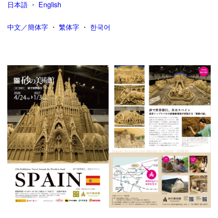
日本語
・
English
中文／簡体字
・
繁体字
・
한국어