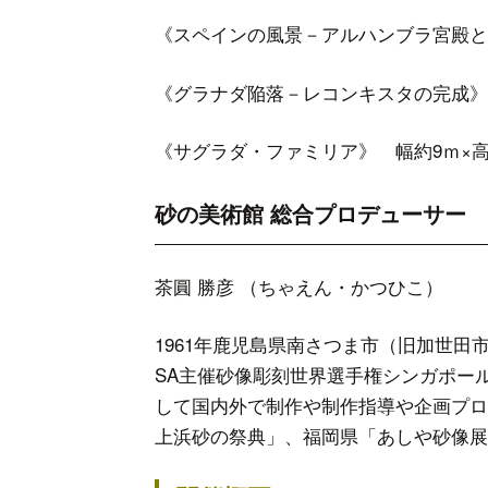
《スペインの風景－アルハンブラ宮殿とア
《グラナダ陥落－レコンキスタの完成》
《サグラダ・ファミリア》 幅約9ｍ×高
砂の美術
茶圓 勝彦 （ちゃえん・かつひこ）
1961年鹿児島県南さつま市（旧加世田
SA主催砂像彫刻世界選手権シンガポー
して国内外で制作や制作指導や企画プロ
上浜砂の祭典」、福岡県「あしや砂像展