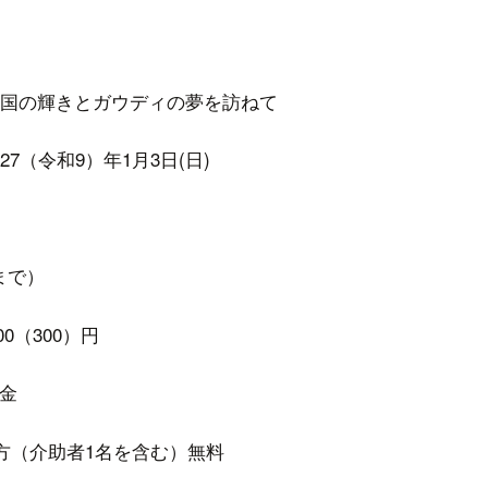
催
国の輝きとガウディの夢を訪ねて
027（令和9）年1月3日(日)
 まで）
00（300）円
料金
方（介助者1名を含む）無料