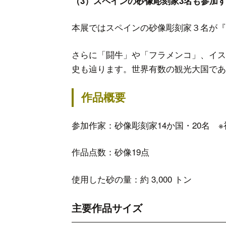
（3）スペインの砂像彫刻家3名も参加
本展ではスペインの砂像彫刻家３名が『
さらに「闘牛」や「フラメンコ」、イス
史も辿ります。世界有数の観光大国であ
作品概要
参加作家：砂像彫刻家14か国・20名 ※
作品点数：砂像19点
使用した砂の量：約 3,000 トン
主要作品サイズ