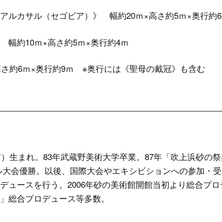
ルカサル（セゴビア）》 幅約20ｍ×高さ約5ｍ×奥行約6
 幅約10ｍ×高さ約5ｍ×奥行約4ｍ
さ約6ｍ×奥行約9ｍ ※奥行には《聖母の戴冠》も含む
館 総合プロ
市）生まれ。83年武蔵野美術大学卒業。87年「吹上浜砂の祭
ル大会優勝。以後、国際大会やエキシビションへの参加・
デュースを行う。2006年砂の美術館開館当初より総合プ
」総合プロデュース等多数。