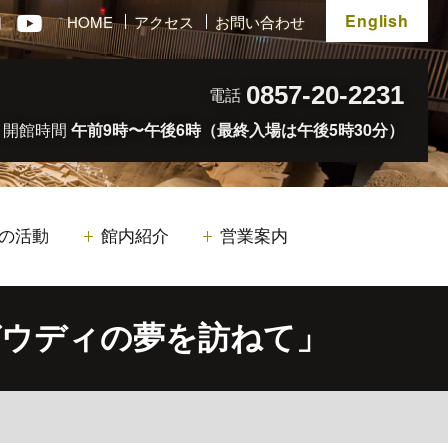
English
HOME
アクセス
お問い合わせ
0857-20-2231
電話
開館時間
午前9時〜午後6時（最終入場は午後5時30分）
の活動
館内紹介
営業案内
ガウディの夢を訪ねて」