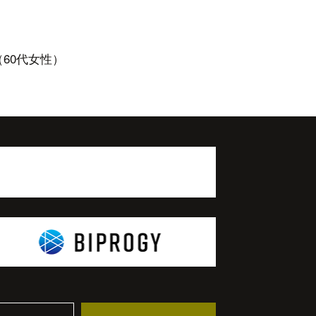
60代女性）