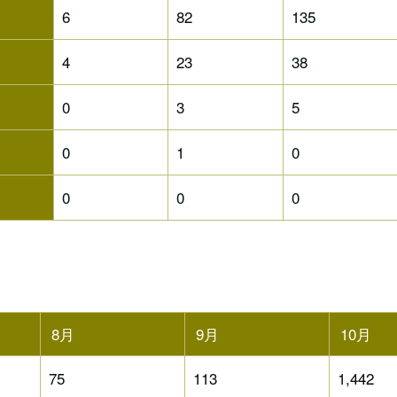
6
82
135
4
23
38
0
3
5
0
1
0
0
0
0
8月
9月
10月
75
113
1,442