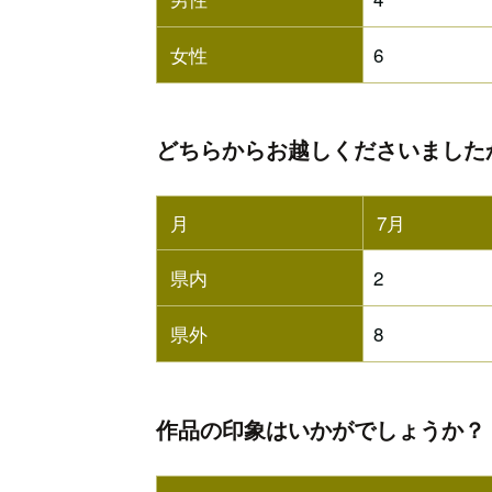
女性
6
どちらからお越しくださいました
月
7月
県内
2
県外
8
作品の印象はいかがでしょうか？