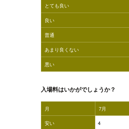
とても良い
良い
普通
あまり良くない
悪い
入場料はいかがでしょうか？
月
7月
安い
4