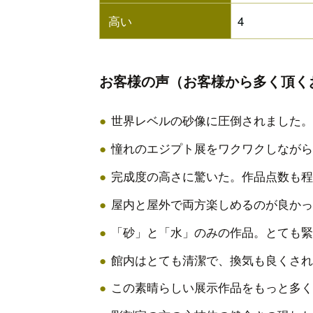
高い
4
お客様の声（お客様から多く頂く
世界レベルの砂像に圧倒されました。
憧れのエジプト展をワクワクしながら
完成度の高さに驚いた。作品点数も程
屋内と屋外で両方楽しめるのが良かっ
「砂」と「水」のみの作品。とても緊
館内はとても清潔で、換気も良くされ
この素晴らしい展示作品をもっと多く