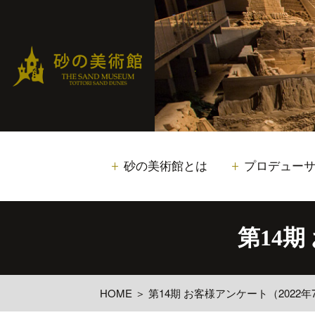
砂の美術館とは
プロデュー
第14期
HOME
＞
第14期 お客様アンケート（2022年