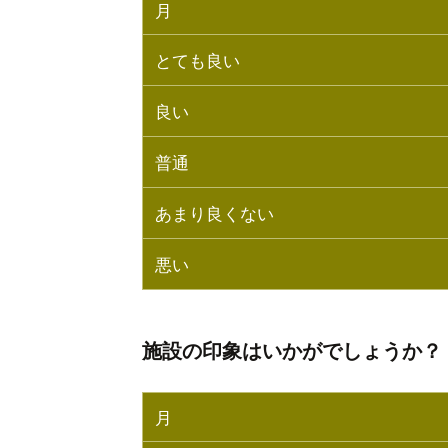
月
とても良い
良い
普通
あまり良くない
悪い
施設の印象はいかがでしょうか？
月