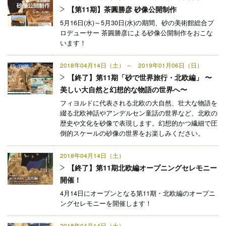
【第11期】茶圓勝彦 砂像公開制作
5月16日(水)～5月30日(水)の期間、砂の美術館総合プ
ロデューサー 茶圓勝彦による砂像公開制作をおこな
います！
2018年04月14日（土） ～ 2019年01月06日（日）
【終了】第11期「砂で世界旅行・北欧編」 〜
美しい大自然と幻想的な物語の世界へ〜
フィヨルドに代表される北欧の大自然、壮大な物語を
綴る北欧神話やアンデルセン童話の世界など、北欧の
歴史や文化を砂像で表現します。幻想的かつ繊細で圧
倒的スケールの砂像の世界をお楽しみください。
2018年04月14日（土）
【終了】第11期北欧編オープニングセレモニー
開催！
4月14日にオープンとなる第11期・北欧編のオープニ
ングセレモニーを開催します！
2018年04月14日（土）