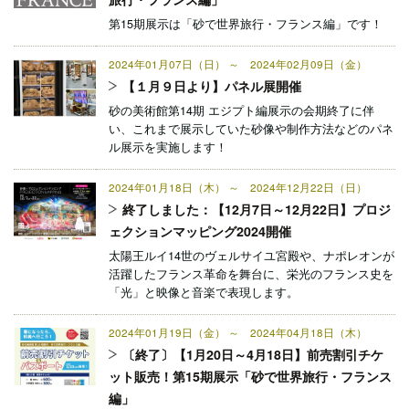
第15期展示は「砂で世界旅行・フランス編」です！
2024年01月07日（日） ～ 2024年02月09日（金）
【１月９日より】パネル展開催
砂の美術館第14期 エジプト編展示の会期終了に伴
い、これまで展示していた砂像や制作方法などのパネ
ル展示を実施します！
2024年01月18日（木） ～ 2024年12月22日（日）
終了しました：【12月7日～12月22日】プロジ
ェクションマッピング2024開催
太陽王ルイ14世のヴェルサイユ宮殿や、ナポレオンが
活躍したフランス革命を舞台に、栄光のフランス史を
「光」と映像と音楽で表現します。
2024年01月19日（金） ～ 2024年04月18日（木）
〔終了〕【1月20日～4月18日】前売割引チケ
ット販売！第15期展示「砂で世界旅行・フランス
編」