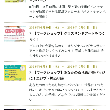
ャンペーン
9月4日～９月18日の期間、梨と砂の美術館ペアチケ
ットが抽選で当たるSNSフォロー＆リポストキャンペ
ーンを開催！
2023年08月30日（水） ～ 2023年10月01日（日）
【ワークショップ】グラスサンドアートをつく
ろう！
ビンの中に色砂を詰めて、オリジナルのグラスサンド
アート作品をつくってみよう！ 完成した作品はお持
ち帰りいただけます♪
2023年08月31日（木） ～ 2023年10月01日（日）
【ワークショップ】あなたのぬり絵が缶バッジ
に！エジプト神ぬり絵
あなたのぬったぬり絵が缶バッジに！ 世界に１つだ
けの、オリジナルの缶バッジをつくってみませんか？
大人の方、お子様、どなたでもお気軽にご参加くださ
い！